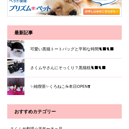
最新記事
可愛い黒猫トートバッグと平和な時間🐈‍⬛🐈‍⬛
さくムサさんにそっくり？黒猫枕🐈‍⬛🐈‍⬛
✨純喫茶✨くろねこ☕️本日OPEN❣️
おすすめカテゴリー
さくムサ劇場☆半年〜８ヶ月