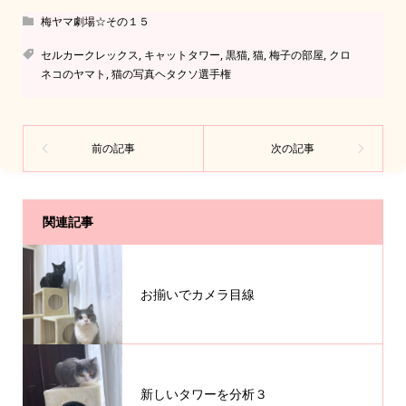
梅ヤマ劇場☆その１５
セルカークレックス
,
キャットタワー
,
黒猫
,
猫
,
梅子の部屋
,
クロ
ネコのヤマト
,
猫の写真ヘタクソ選手権
関連記事
お揃いでカメラ目線
新しいタワーを分析３