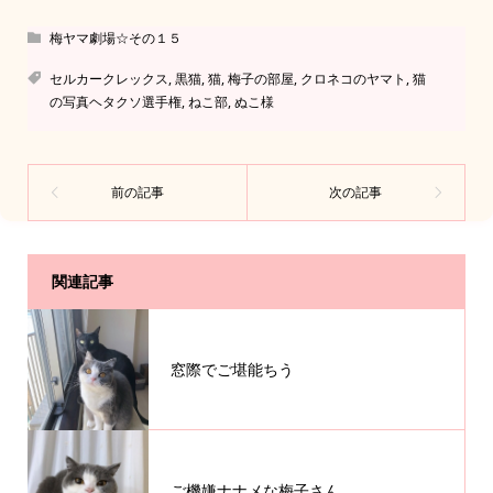
梅ヤマ劇場☆その１５
セルカークレックス
,
黒猫
,
猫
,
梅子の部屋
,
クロネコのヤマト
,
猫
の写真ヘタクソ選手権
,
ねこ部
,
ぬこ様
関連記事
窓際でご堪能ちう
ご機嫌ナナメな梅子さん