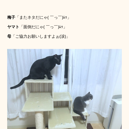
梅子
「またネタだにゃ( ￣っ￣)ﾑｩ」
ヤマト
「面倒だにゃ( ￣っ￣)ﾑｩ」
母
「ご協力お願いしますよぉ(涙)」