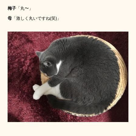
梅子
「丸〜」
母
「激しく丸いですね(笑)」