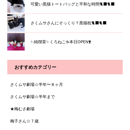
可愛い黒猫トートバッグと平和な時間🐈‍⬛🐈‍⬛
さくムサさんにそっくり？黒猫枕🐈‍⬛🐈‍⬛
✨純喫茶✨くろねこ☕️本日OPEN❣️
おすすめカテゴリー
さくムサ劇場☆半年〜８ヶ月
さくムサ劇場☆半年まで
★梅むさ劇場
梅子さん☆７歳