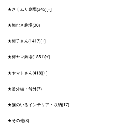
★さくムサ劇場
(345)
[+]
★梅むさ劇場
(30)
★梅子さん
(1417)
[+]
★梅ヤマ劇場
(1851)
[+]
★ヤマトさん
(418)
[+]
★番外編・号外
(3)
★猫のいるインテリア・収納
(17)
★その他
(8)