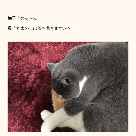
梅子
「のそ〜ん」
母
「丸太の上は落ち着きますか？」