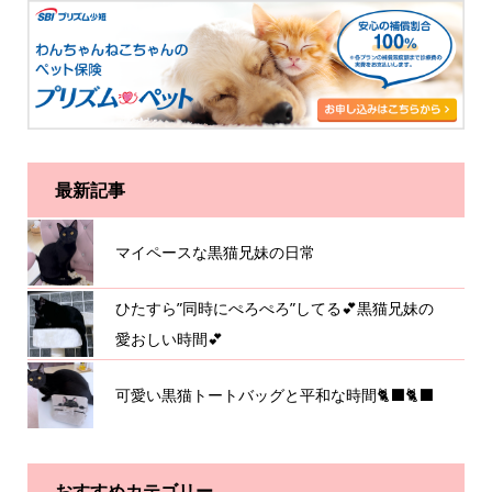
最新記事
マイペースな黒猫兄妹の日常
ひたすら”同時にぺろぺろ”してる💕黒猫兄妹の
愛おしい時間💕
可愛い黒猫トートバッグと平和な時間🐈‍⬛🐈‍⬛
おすすめカテゴリー