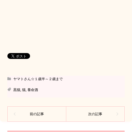
ヤマトさん☆１歳半～２歳まで
黒猫
,
猫
,
養命酒