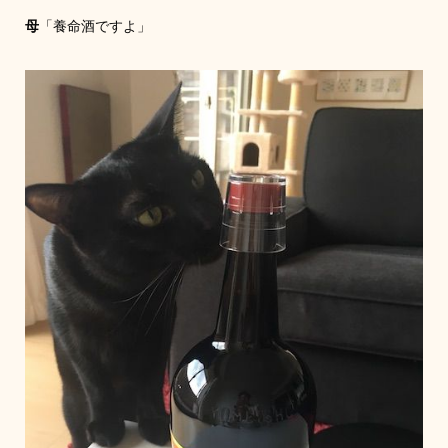
母
「養命酒ですよ」