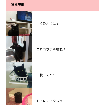
関連記事
早く遊んでにゃ
ヨロコブラを堪能２
一枚一句２９
トイレでイタズラ