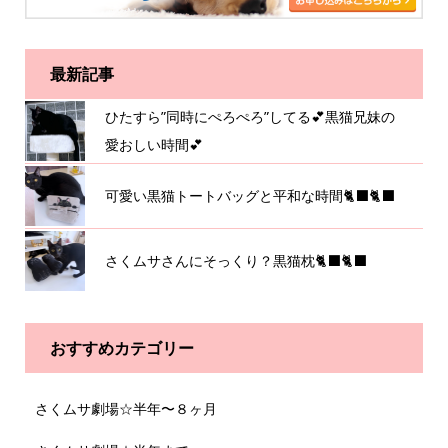
最新記事
ひたすら”同時にぺろぺろ”してる💕黒猫兄妹の
愛おしい時間💕
可愛い黒猫トートバッグと平和な時間🐈‍⬛🐈‍⬛
さくムサさんにそっくり？黒猫枕🐈‍⬛🐈‍⬛
おすすめカテゴリー
さくムサ劇場☆半年〜８ヶ月