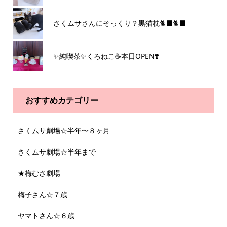
さくムサさんにそっくり？黒猫枕🐈‍⬛🐈‍⬛
✨純喫茶✨くろねこ☕️本日OPEN❣️
おすすめカテゴリー
さくムサ劇場☆半年〜８ヶ月
さくムサ劇場☆半年まで
★梅むさ劇場
梅子さん☆７歳
ヤマトさん☆６歳