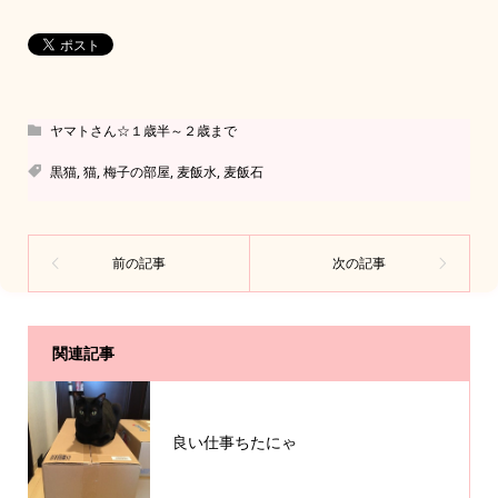
ヤマトさん☆１歳半～２歳まで
黒猫
,
猫
,
梅子の部屋
,
麦飯水
,
麦飯石
関連記事
良い仕事ちたにゃ