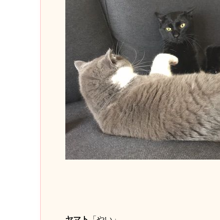
ヤマト
「やい」