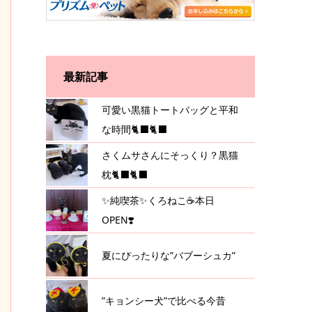
最新記事
可愛い黒猫トートバッグと平和
な時間🐈‍⬛🐈‍⬛
さくムサさんにそっくり？黒猫
枕🐈‍⬛🐈‍⬛
✨純喫茶✨くろねこ☕️本日
OPEN❣️
夏にぴったりな”バブーシュカ”
”キョンシー犬”で比べる今昔