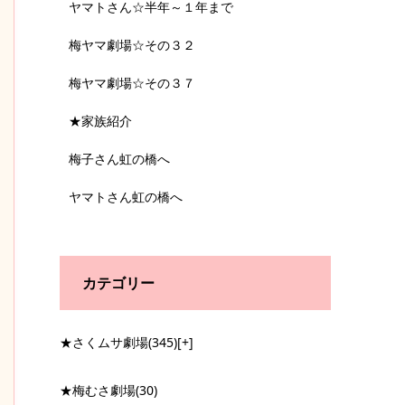
ヤマトさん☆半年～１年まで
梅ヤマ劇場☆その３２
梅ヤマ劇場☆その３７
★家族紹介
梅子さん虹の橋へ
ヤマトさん虹の橋へ
カテゴリー
★さくムサ劇場
(345)
[+]
★梅むさ劇場
(30)