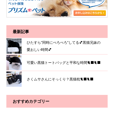
最新記事
ひたすら”同時にぺろぺろ”してる💕黒猫兄妹の
愛おしい時間💕
可愛い黒猫トートバッグと平和な時間🐈‍⬛🐈‍⬛
さくムサさんにそっくり？黒猫枕🐈‍⬛🐈‍⬛
おすすめカテゴリー