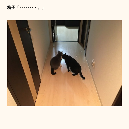
梅子
「･･･････・。」