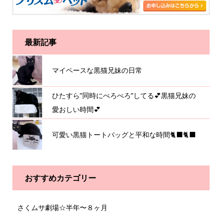
最新記事
マイペースな黒猫兄妹の日常
ひたすら”同時にぺろぺろ”してる💕黒猫兄妹の
愛おしい時間💕
可愛い黒猫トートバッグと平和な時間🐈‍⬛🐈‍⬛
おすすめカテゴリー
さくムサ劇場☆半年〜８ヶ月