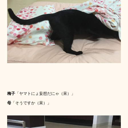
梅子
「ヤマトにょ妄想だにゃ（呆）」
母
「そうですか（呆）」