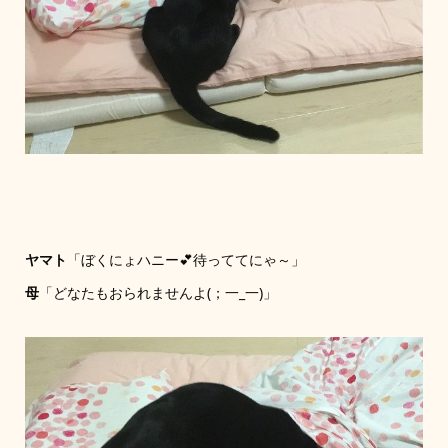
ヤマト
「ぼくにょハニー💕待っててにゃ～」
母
「どなたもおられませんよ(；一_一)」