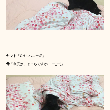
ヤマト
「OH～ハニー💕」
母
「今度は、そっちですか(；一_一)」