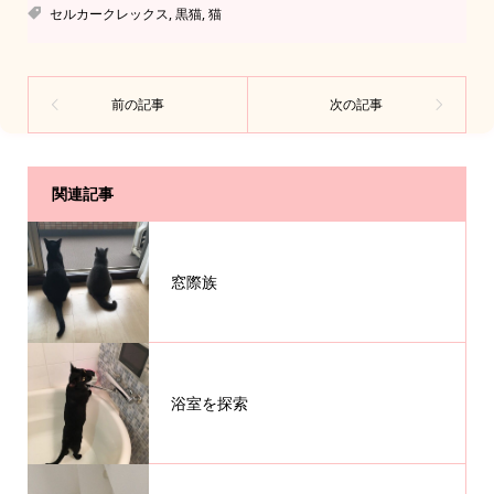
セルカークレックス
,
黒猫
,
猫
関連記事
窓際族
浴室を探索