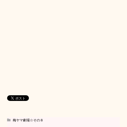
梅ヤマ劇場☆その８