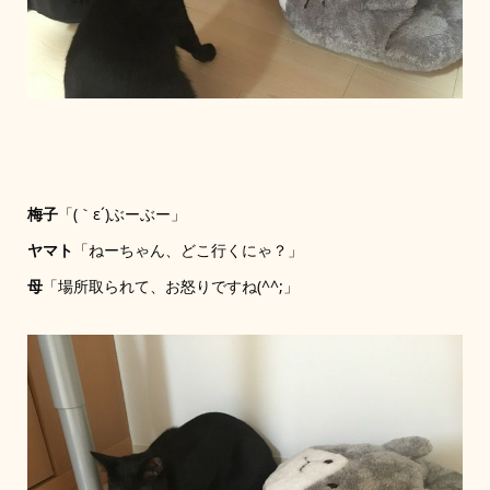
梅子
「(｀ε´)ぶーぶー」
ヤマト
「ねーちゃん、どこ行くにゃ？」
母
「場所取られて、お怒りですね(^^;」