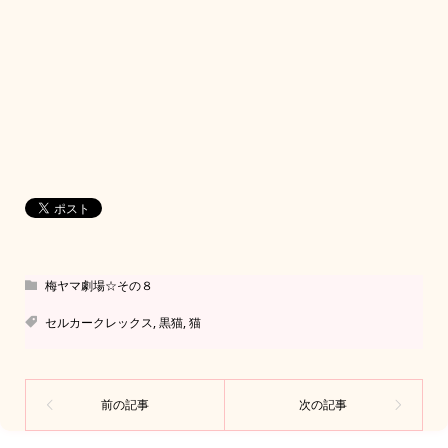
梅ヤマ劇場☆その８
セルカークレックス
,
黒猫
,
猫