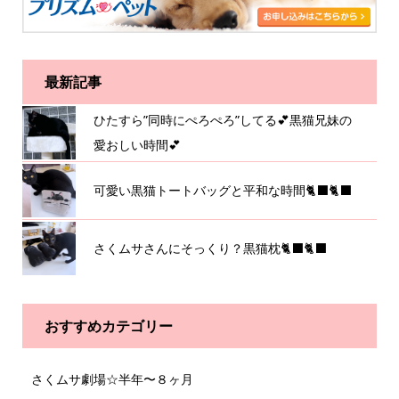
最新記事
ひたすら”同時にぺろぺろ”してる💕黒猫兄妹の
愛おしい時間💕
可愛い黒猫トートバッグと平和な時間🐈‍⬛🐈‍⬛
さくムサさんにそっくり？黒猫枕🐈‍⬛🐈‍⬛
おすすめカテゴリー
さくムサ劇場☆半年〜８ヶ月