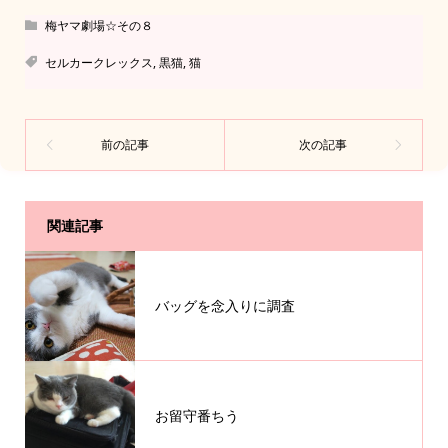
梅ヤマ劇場☆その８
セルカークレックス
,
黒猫
,
猫
関連記事
バッグを念入りに調査
お留守番ちう