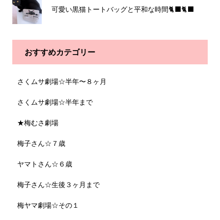
可愛い黒猫トートバッグと平和な時間🐈‍⬛🐈‍⬛
おすすめカテゴリー
さくムサ劇場☆半年〜８ヶ月
さくムサ劇場☆半年まで
★梅むさ劇場
梅子さん☆７歳
ヤマトさん☆６歳
梅子さん☆生後３ヶ月まで
梅ヤマ劇場☆その１