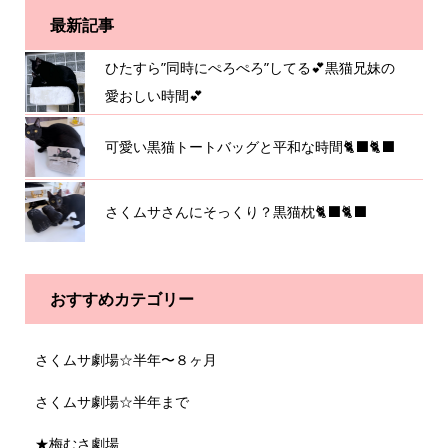
最新記事
ひたすら”同時にぺろぺろ”してる💕黒猫兄妹の
愛おしい時間💕
可愛い黒猫トートバッグと平和な時間🐈‍⬛🐈‍⬛
さくムサさんにそっくり？黒猫枕🐈‍⬛🐈‍⬛
おすすめカテゴリー
さくムサ劇場☆半年〜８ヶ月
さくムサ劇場☆半年まで
★梅むさ劇場