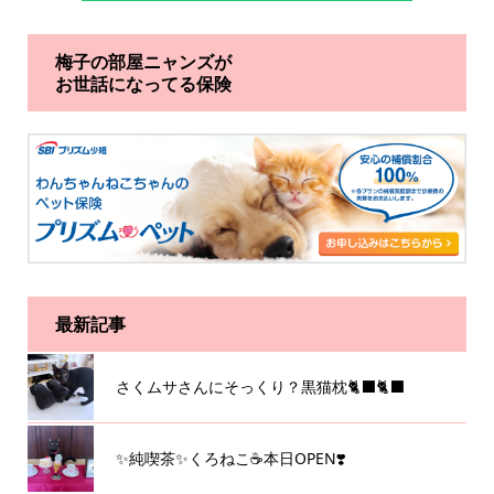
梅子の部屋ニャンズが
お世話になってる保険
最新記事
さくムサさんにそっくり？黒猫枕🐈‍⬛🐈‍⬛
✨純喫茶✨くろねこ☕️本日OPEN❣️