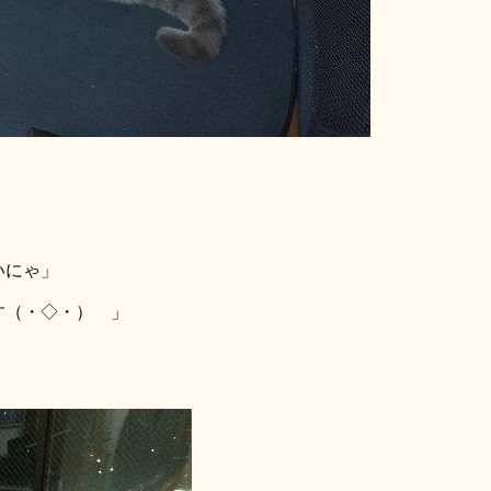
いにゃ」
す（・◇・）ゞ」