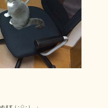
」
われます（・◇・）ゞ」