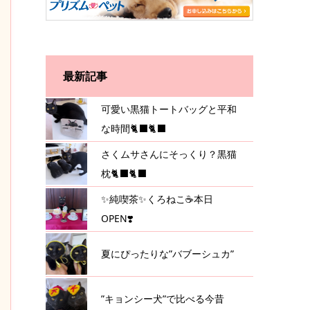
最新記事
可愛い黒猫トートバッグと平和
な時間🐈‍⬛🐈‍⬛
さくムサさんにそっくり？黒猫
枕🐈‍⬛🐈‍⬛
✨純喫茶✨くろねこ☕️本日
OPEN❣️
夏にぴったりな”バブーシュカ”
”キョンシー犬”で比べる今昔