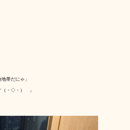
険地帯だにゃ」
す（・◇・）ゞ」
」