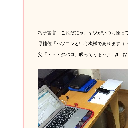
梅子警官「これだにゃ、ヤツがいつも操っ
母補佐「パソコンという機械であります（
父「・・・タバコ、吸ってくる～(=￣Д￣)y