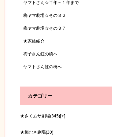
ヤマトさん☆半年～１年まで
梅ヤマ劇場☆その３２
梅ヤマ劇場☆その３７
★家族紹介
梅子さん虹の橋へ
ヤマトさん虹の橋へ
カテゴリー
★さくムサ劇場
(345)
[+]
★梅むさ劇場
(30)