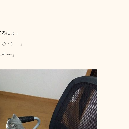
てるにょ」
・◇・）ゞ」
─┛~~」