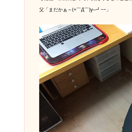
父「まだかぁ～(=￣Д￣)y─┛~~」