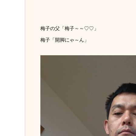
梅子の父「梅子～～♡♡」
梅子「開脚にゃ～ん」