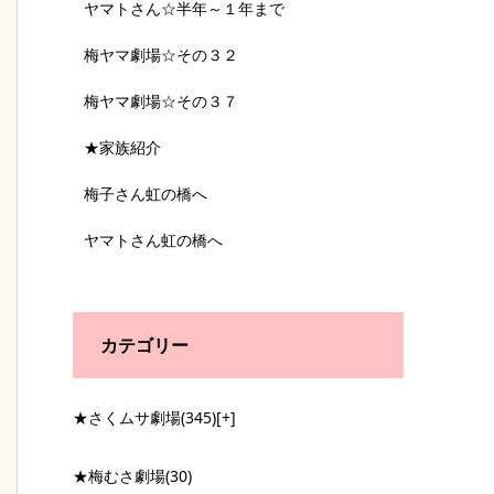
ヤマトさん☆半年～１年まで
梅ヤマ劇場☆その３２
梅ヤマ劇場☆その３７
★家族紹介
梅子さん虹の橋へ
ヤマトさん虹の橋へ
カテゴリー
★さくムサ劇場
(345)
[+]
★梅むさ劇場
(30)