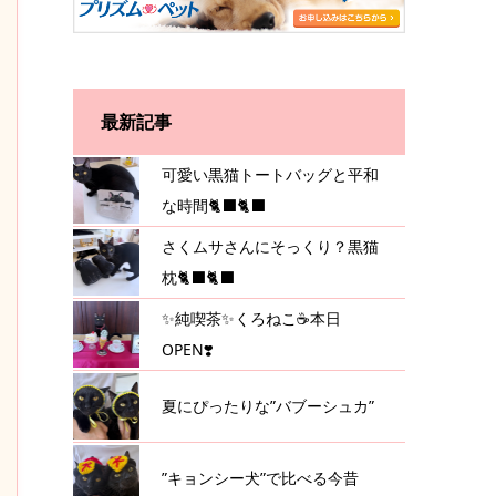
最新記事
可愛い黒猫トートバッグと平和
な時間🐈‍⬛🐈‍⬛
さくムサさんにそっくり？黒猫
枕🐈‍⬛🐈‍⬛
✨純喫茶✨くろねこ☕️本日
OPEN❣️
夏にぴったりな”バブーシュカ”
”キョンシー犬”で比べる今昔