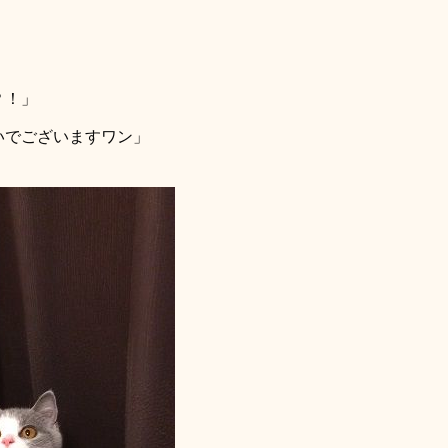
？！」
いでございますワン」