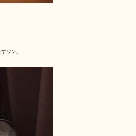
」
ますワン」