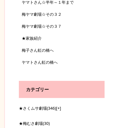
ヤマトさん☆半年～１年まで
梅ヤマ劇場☆その３２
梅ヤマ劇場☆その３７
★家族紹介
梅子さん虹の橋へ
ヤマトさん虹の橋へ
カテゴリー
★さくムサ劇場
(346)
[+]
★梅むさ劇場
(30)