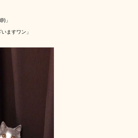
@)」
ざいますワン」