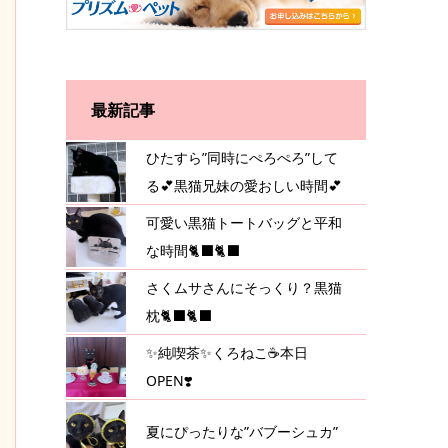
最新記事
ひたすら”同時にぺろぺろ”して
る💕黒猫兄妹の愛おしい時間💕
可愛い黒猫トートバッグと平和
な時間🐈‍⬛🐈‍⬛
さくムサさんにそっくり？黒猫
枕🐈‍⬛🐈‍⬛
✨純喫茶✨くろねこ☕️本日
OPEN❣️
夏にぴったりな”バブーシュカ”