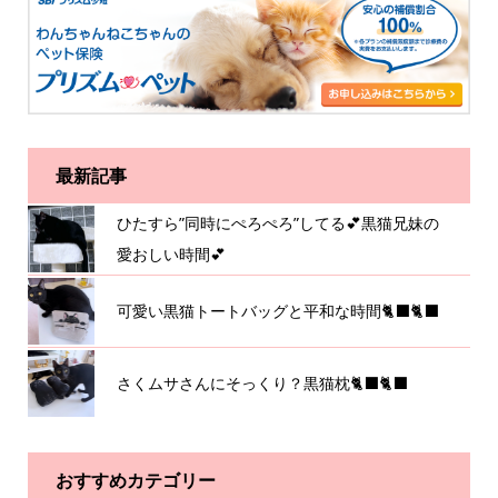
最新記事
ひたすら”同時にぺろぺろ”してる💕黒猫兄妹の
愛おしい時間💕
可愛い黒猫トートバッグと平和な時間🐈‍⬛🐈‍⬛
さくムサさんにそっくり？黒猫枕🐈‍⬛🐈‍⬛
おすすめカテゴリー