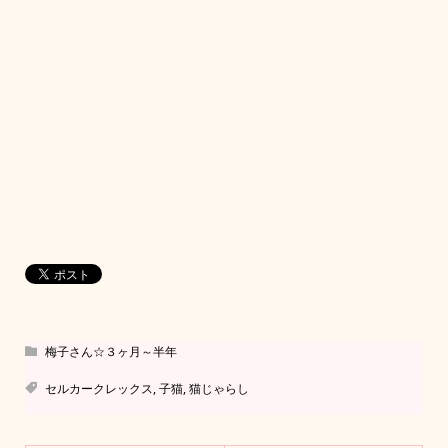
梅子さん☆３ヶ月～半年
セルカークレックス
,
子猫
,
猫じゃらし