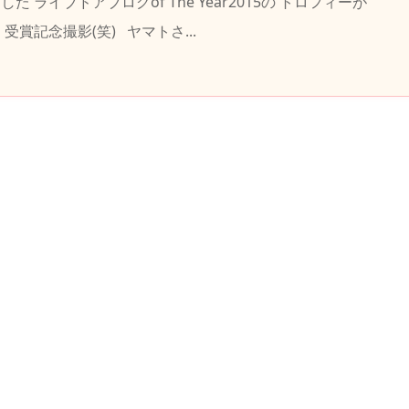
た ライブドアブログof The Year2015の トロフィーが
受賞記念撮影(笑) ヤマトさ...