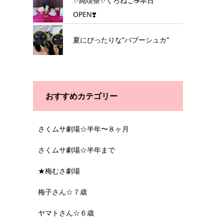
✨純喫茶✨くろねこ☕️本日
OPEN❣️
夏にぴったりな”バブーシュカ”
おすすめカテゴリー
さくムサ劇場☆半年〜８ヶ月
さくムサ劇場☆半年まで
★梅むさ劇場
梅子さん☆７歳
ヤマトさん☆６歳