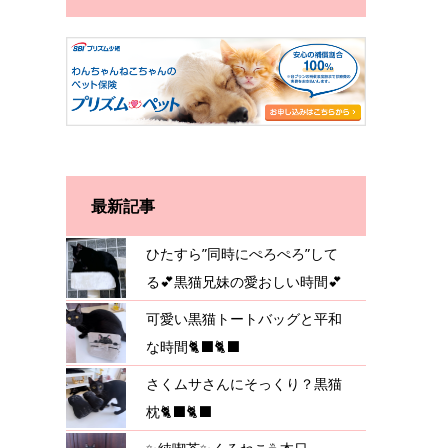
最新記事
ひたすら”同時にぺろぺろ”して
る💕黒猫兄妹の愛おしい時間💕
可愛い黒猫トートバッグと平和
な時間🐈‍⬛🐈‍⬛
さくムサさんにそっくり？黒猫
枕🐈‍⬛🐈‍⬛