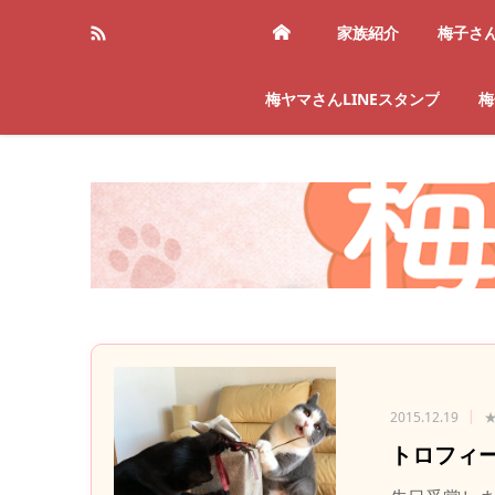
家族紹介
梅子さ
梅ヤマさんLINEスタンプ
梅
2015.12.19
★
トロフィ