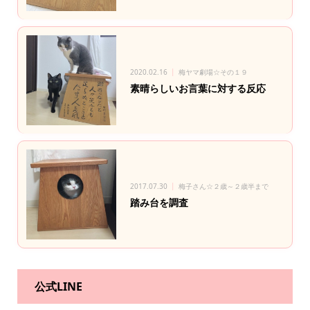
2020.02.16
梅ヤマ劇場☆その１９
素晴らしいお言葉に対する反応
2017.07.30
梅子さん☆２歳～２歳半まで
踏み台を調査
公式LINE