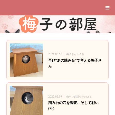
2021.06.10
梅子さん☆６歳
再び“あの踏み台”で考える梅子さ
ん
2020.09.07
梅ヤマ劇場☆その２１
踏み台の穴を調査、そして戦い
(汗)