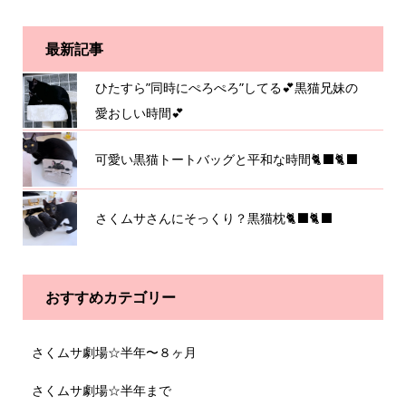
最新記事
ひたすら”同時にぺろぺろ”してる💕黒猫兄妹の
愛おしい時間💕
可愛い黒猫トートバッグと平和な時間🐈‍⬛🐈‍⬛
さくムサさんにそっくり？黒猫枕🐈‍⬛🐈‍⬛
おすすめカテゴリー
さくムサ劇場☆半年〜８ヶ月
さくムサ劇場☆半年まで