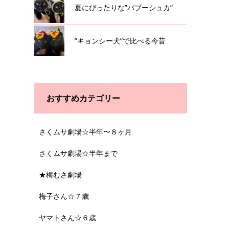
夏にぴったりな”バブーシュカ”
”キョンシー犬”で比べる今昔
おすすめカテゴリー
さくムサ劇場☆半年〜８ヶ月
さくムサ劇場☆半年まで
★梅むさ劇場
梅子さん☆７歳
ヤマトさん☆６歳