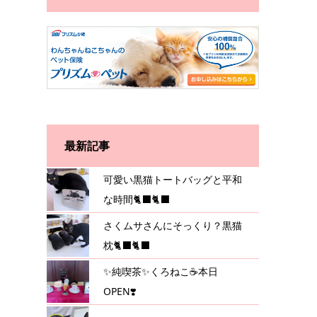
最新記事
可愛い黒猫トートバッグと平和
な時間🐈‍⬛🐈‍⬛
さくムサさんにそっくり？黒猫
枕🐈‍⬛🐈‍⬛
✨純喫茶✨くろねこ☕️本日
OPEN❣️