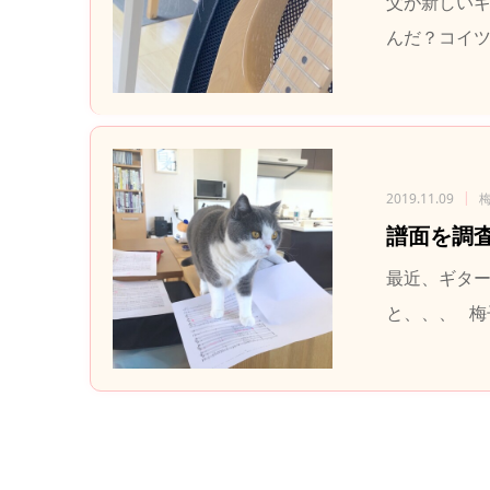
父が新しい
んだ？コイツ
2019.11.09
譜面を調
最近、ギター
と、、、 梅