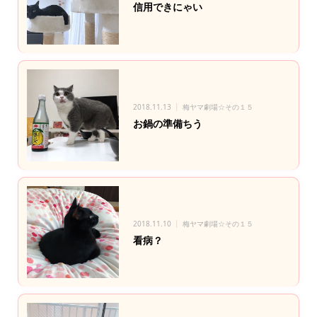
信用できにゃい
2018.11.13
梅ヤマ劇場☆その１５
お鍋の準備ちう
2018.11.10
梅ヤマ劇場☆その１５
看病？