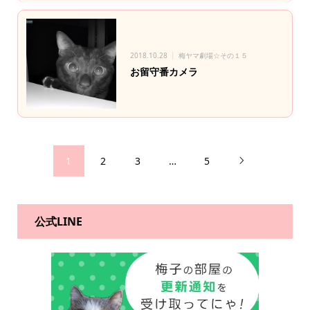
2018.10.28
梅ヤマ劇場☆その１５
お留守番カメラ
1
2
3
…
5

公式LINE