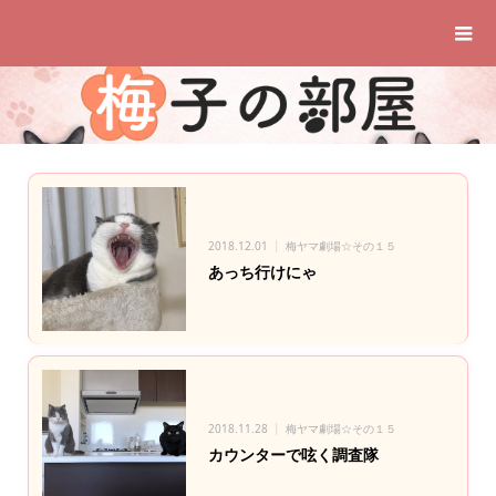
2018.12.01
梅ヤマ劇場☆その１５
あっち行けにゃ
2018.11.28
梅ヤマ劇場☆その１５
カウンターで呟く調査隊