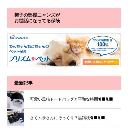
梅子の部屋ニャンズが
お世話になってる保険
最新記事
可愛い黒猫トートバッグと平和な時間🐈‍⬛🐈‍⬛
さくムサさんにそっくり？黒猫枕🐈‍⬛🐈‍⬛