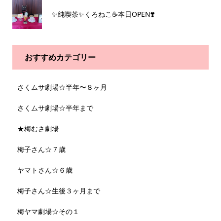
✨純喫茶✨くろねこ☕️本日OPEN❣️
おすすめカテゴリー
さくムサ劇場☆半年〜８ヶ月
さくムサ劇場☆半年まで
★梅むさ劇場
梅子さん☆７歳
ヤマトさん☆６歳
梅子さん☆生後３ヶ月まで
梅ヤマ劇場☆その１