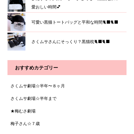
愛おしい時間💕
可愛い黒猫トートバッグと平和な時間🐈‍⬛🐈‍⬛
さくムサさんにそっくり？黒猫枕🐈‍⬛🐈‍⬛
おすすめカテゴリー
さくムサ劇場☆半年〜８ヶ月
さくムサ劇場☆半年まで
★梅むさ劇場
梅子さん☆７歳