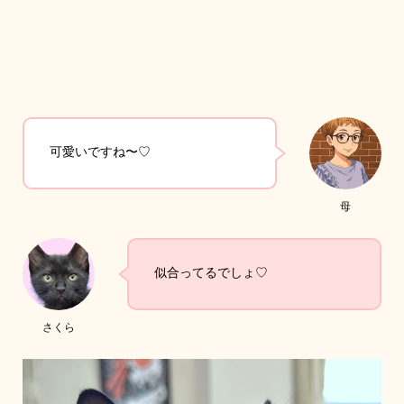
可愛いですね〜♡
母
似合ってるでしょ♡
さくら