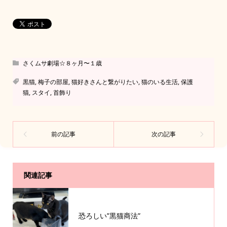
さくムサ劇場☆８ヶ月〜１歳
黒猫
,
梅子の部屋
,
猫好きさんと繋がりたい
,
猫のいる生活
,
保護
猫
,
スタイ
,
首飾り
関連記事
恐ろしい”黒猫商法”