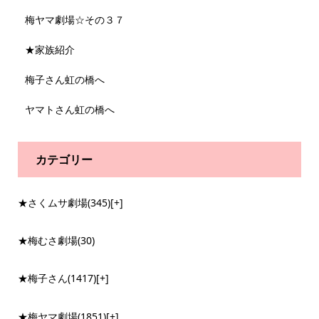
梅ヤマ劇場☆その３７
★家族紹介
梅子さん虹の橋へ
ヤマトさん虹の橋へ
カテゴリー
★さくムサ劇場
(345)
[+]
★梅むさ劇場
(30)
★梅子さん
(1417)
[+]
★梅ヤマ劇場
(1851)
[+]