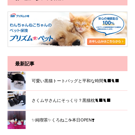
最新記事
可愛い黒猫トートバッグと平和な時間🐈‍⬛🐈‍⬛
さくムサさんにそっくり？黒猫枕🐈‍⬛🐈‍⬛
✨純喫茶✨くろねこ☕️本日OPEN❣️