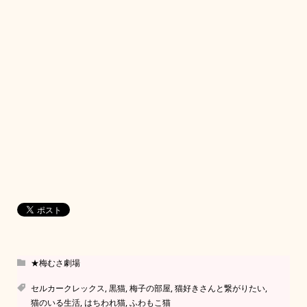
★梅むさ劇場
セルカークレックス
,
黒猫
,
梅子の部屋
,
猫好きさんと繋がりたい
,
猫のいる生活
,
はちわれ猫
,
ふわもこ猫