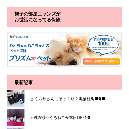
梅子の部屋ニャンズが
お世話になってる保険
最新記事
さくムサさんにそっくり？黒猫枕🐈‍⬛🐈‍⬛
✨純喫茶✨くろねこ☕️本日OPEN❣️