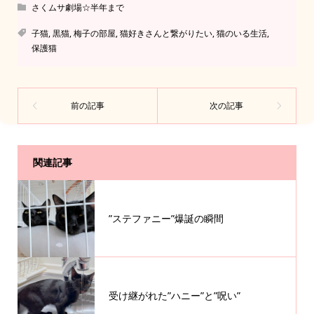
さくムサ劇場☆半年まで
子猫
,
黒猫
,
梅子の部屋
,
猫好きさんと繋がりたい
,
猫のいる生活
,
保護猫
関連記事
”ステファニー”爆誕の瞬間
受け継がれた”ハニー”と”呪い”