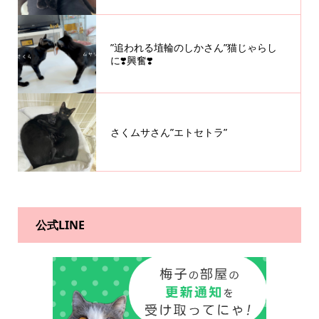
”追われる埴輪のしかさん”猫じゃらし
に❣️興奮❣️
さくムサさん”エトセトラ”
公式LINE