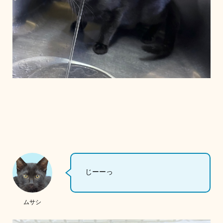
じーーっ
ムサシ