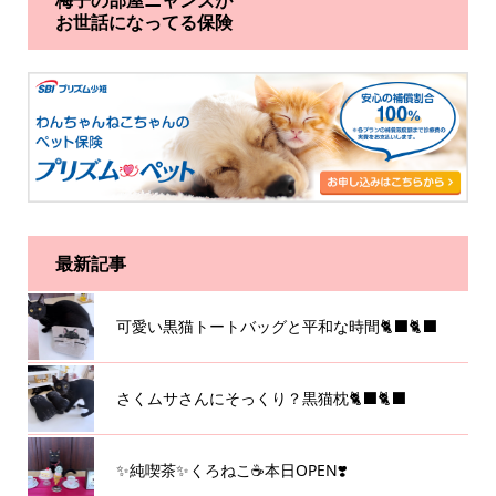
お世話になってる保険
最新記事
可愛い黒猫トートバッグと平和な時間🐈‍⬛🐈‍⬛
さくムサさんにそっくり？黒猫枕🐈‍⬛🐈‍⬛
✨純喫茶✨くろねこ☕️本日OPEN❣️