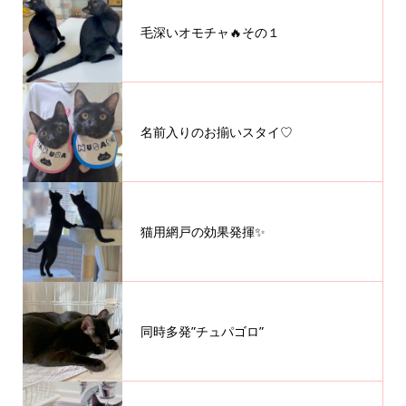
毛深いオモチャ🔥その１
名前入りのお揃いスタイ♡
猫用網戸の効果発揮✨
同時多発”チュパゴロ”