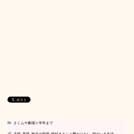
さくムサ劇場☆半年まで
子猫
,
黒猫
,
梅子の部屋
,
猫好きさんと繋がりたい
,
猫のいる生活
,