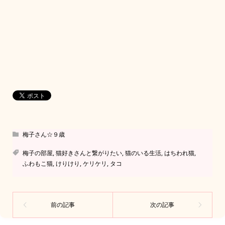
梅子さん☆９歳
梅子の部屋
,
猫好きさんと繋がりたい
,
猫のいる生活
,
はちわれ猫
,
ふわもこ猫
,
けりけり
,
ケリケリ
,
タコ