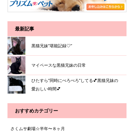
最新記事
黒猫兄妹”堪能記録♡”
マイペースな黒猫兄妹の日常
ひたすら”同時にぺろぺろ”してる💕黒猫兄妹の
愛おしい時間💕
おすすめカテゴリー
さくムサ劇場☆半年〜８ヶ月