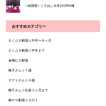
✨純喫茶✨くろねこ☕️本日OPEN❣️
おすすめカテゴリー
さくムサ劇場☆半年〜８ヶ月
さくムサ劇場☆半年まで
★梅むさ劇場
梅子さん☆７歳
ヤマトさん☆６歳
梅子さん☆生後３ヶ月まで
梅ヤマ劇場☆その１