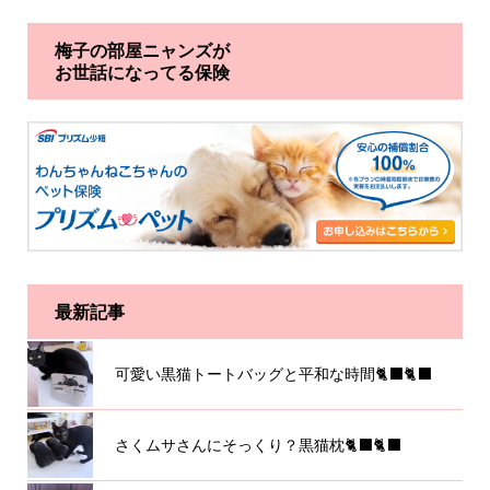
梅子の部屋ニャンズが
お世話になってる保険
最新記事
可愛い黒猫トートバッグと平和な時間🐈‍⬛🐈‍⬛
さくムサさんにそっくり？黒猫枕🐈‍⬛🐈‍⬛