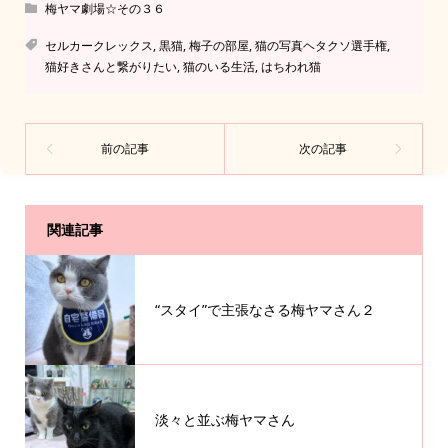
梅ヤマ劇場☆その３６
セルカークレックス
,
黒猫
,
梅子の部屋
,
猫の写真ヘタクソ選手権
,
猫好きさんと繋がりたい
,
猫のいる生活
,
はちわれ猫
関連記事
“スタイ”で主張なさる梅ヤマさん２
淡々と並ぶ梅ヤマさん