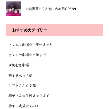
✨純喫茶✨くろねこ☕️本日OPEN❣️
おすすめカテゴリー
さくムサ劇場☆半年〜８ヶ月
さくムサ劇場☆半年まで
★梅むさ劇場
梅子さん☆７歳
ヤマトさん☆６歳
梅子さん☆生後３ヶ月まで
梅ヤマ劇場☆その１