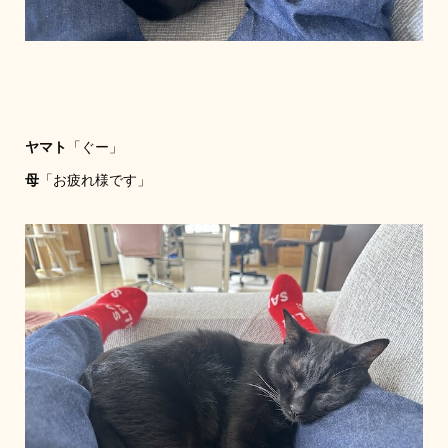
ヤマト
「ぐー」
母
「お疲れ様です」