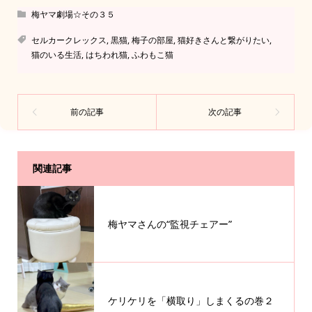
梅ヤマ劇場☆その３５
セルカークレックス
,
黒猫
,
梅子の部屋
,
猫好きさんと繋がりたい
,
猫のいる生活
,
はちわれ猫
,
ふわもこ猫
関連記事
梅ヤマさんの“監視チェアー”
ケリケリを「横取り」しまくるの巻２