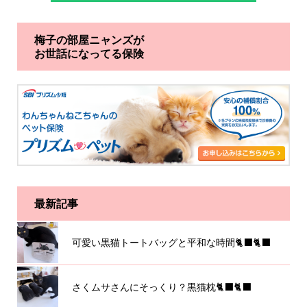
梅子の部屋ニャンズが
お世話になってる保険
最新記事
可愛い黒猫トートバッグと平和な時間🐈‍⬛🐈‍⬛
さくムサさんにそっくり？黒猫枕🐈‍⬛🐈‍⬛