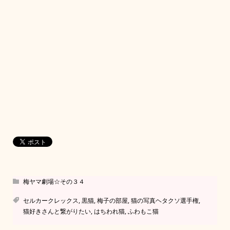
梅ヤマ劇場☆その３４
セルカークレックス
,
黒猫
,
梅子の部屋
,
猫の写真ヘタクソ選手権
,
猫好きさんと繋がりたい
,
はちわれ猫
,
ふわもこ猫