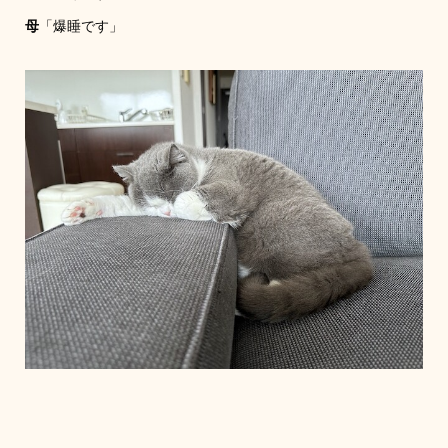
母
「爆睡です」