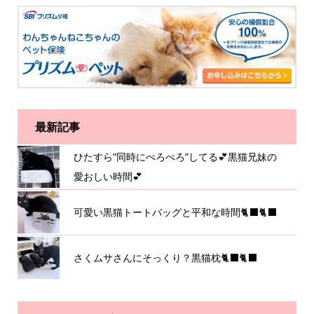
最新記事
ひたすら”同時にぺろぺろ”してる💕黒猫兄妹の
愛おしい時間💕
可愛い黒猫トートバッグと平和な時間🐈‍⬛🐈‍⬛
さくムサさんにそっくり？黒猫枕🐈‍⬛🐈‍⬛