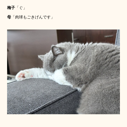
梅子
「ぐ」
母
「肉球もごきげんです」