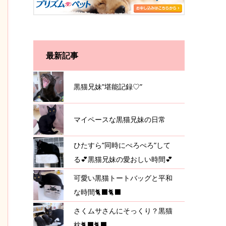
最新記事
黒猫兄妹”堪能記録♡”
マイペースな黒猫兄妹の日常
ひたすら”同時にぺろぺろ”して
る💕黒猫兄妹の愛おしい時間💕
可愛い黒猫トートバッグと平和
な時間🐈‍⬛🐈‍⬛
さくムサさんにそっくり？黒猫
枕🐈‍⬛🐈‍⬛