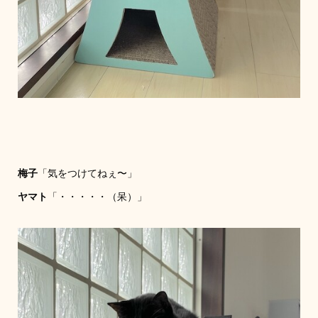
梅子
「気をつけてねぇ〜」
ヤマト
「・・・・・（呆）」