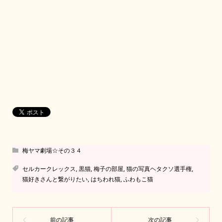
梅ヤマ劇場☆その３４
セルカークレックス
,
黒猫
,
梅子の部屋
,
猫の写真ヘタクソ選手権
,
猫好きさんと繋がりたい
,
はちわれ猫
,
ふわもこ猫