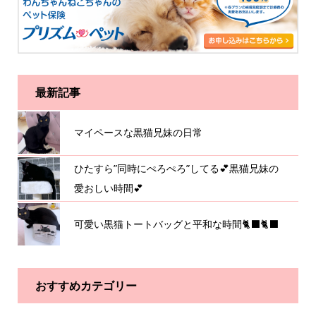
最新記事
マイペースな黒猫兄妹の日常
ひたすら”同時にぺろぺろ”してる💕黒猫兄妹の
愛おしい時間💕
可愛い黒猫トートバッグと平和な時間🐈‍⬛🐈‍⬛
おすすめカテゴリー