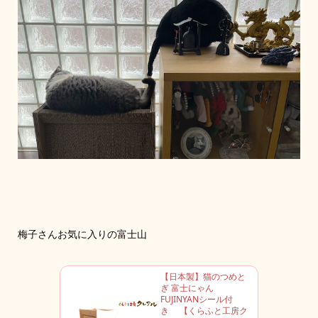
梅子さんお気に入りの富士山
【日本製】猫のつめと
ぎ 富士にゃん
FUJINYANシール付
き 【くらふと工房ク