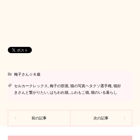
梅子さん☆８歳
セルカークレックス
,
梅子の部屋
,
猫の写真ヘタクソ選手権
,
猫好
きさんと繋がりたい
,
はちわれ猫
,
ふわもこ猫
,
猫のいる暮らし