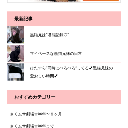
最新記事
黒猫兄妹”堪能記録♡”
マイペースな黒猫兄妹の日常
ひたすら”同時にぺろぺろ”してる💕黒猫兄妹の
愛おしい時間💕
おすすめカテゴリー
さくムサ劇場☆半年〜８ヶ月
さくムサ劇場☆半年まで