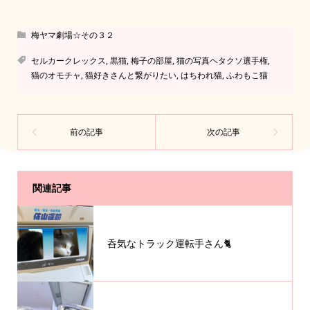
梅ヤマ劇場☆その３２
セルカークレックス
,
黒猫
,
梅子の部屋
,
猫の写真ヘタクソ選手権
,
猫のオモチャ
,
猫好きさんと繋がりたい
,
はちわれ猫
,
ふわもこ猫
関連記事
呑気なトラック運転手さん🐈