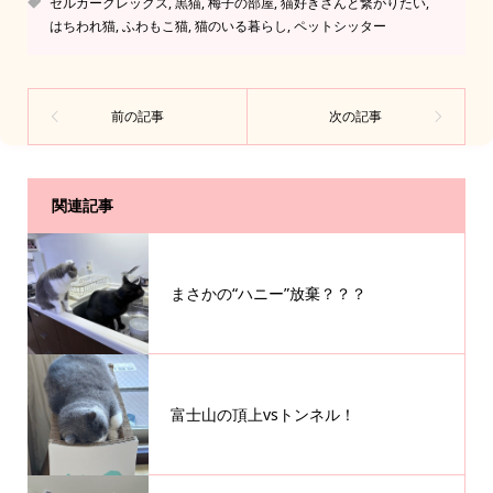
セルカークレックス
,
黒猫
,
梅子の部屋
,
猫好きさんと繋がりたい
,
はちわれ猫
,
ふわもこ猫
,
猫のいる暮らし
,
ペットシッター
関連記事
まさかの“ハニー”放棄？？？
富士山の頂上vsトンネル！