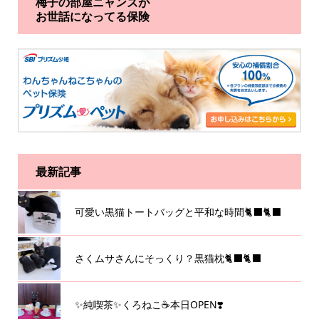
梅子の部屋ニャンズが
お世話になってる保険
最新記事
可愛い黒猫トートバッグと平和な時間🐈‍⬛🐈‍⬛
さくムサさんにそっくり？黒猫枕🐈‍⬛🐈‍⬛
✨純喫茶✨くろねこ☕️本日OPEN❣️