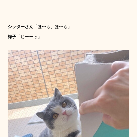
シッターさん
「ほ〜ら、ほ〜ら」
梅子
「じーーっ」