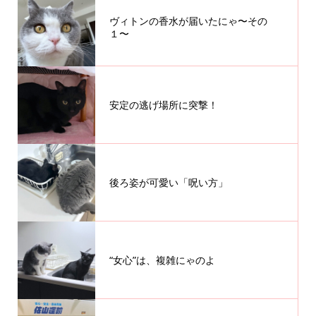
ヴィトンの香水が届いたにゃ〜その
１〜
安定の逃げ場所に突撃！
後ろ姿が可愛い「呪い方」
“女心”は、複雑にゃのよ