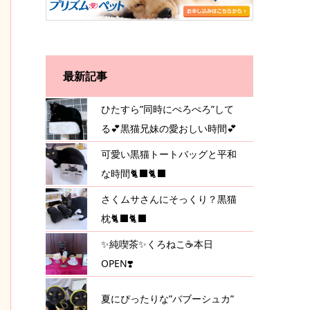
最新記事
ひたすら”同時にぺろぺろ”して
る💕黒猫兄妹の愛おしい時間💕
可愛い黒猫トートバッグと平和
な時間🐈‍⬛🐈‍⬛
さくムサさんにそっくり？黒猫
枕🐈‍⬛🐈‍⬛
✨純喫茶✨くろねこ☕️本日
OPEN❣️
夏にぴったりな”バブーシュカ”