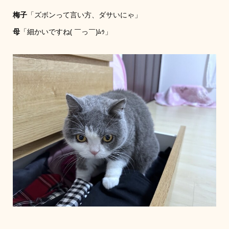
梅子
「ズボンって言い方、ダサいにゃ」
母
「細かいですね( ￣っ￣)ﾑｩ」