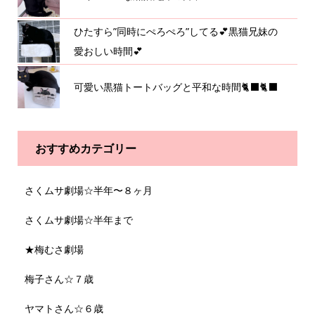
ひたすら”同時にぺろぺろ”してる💕黒猫兄妹の
愛おしい時間💕
可愛い黒猫トートバッグと平和な時間🐈‍⬛🐈‍⬛
おすすめカテゴリー
さくムサ劇場☆半年〜８ヶ月
さくムサ劇場☆半年まで
★梅むさ劇場
梅子さん☆７歳
ヤマトさん☆６歳