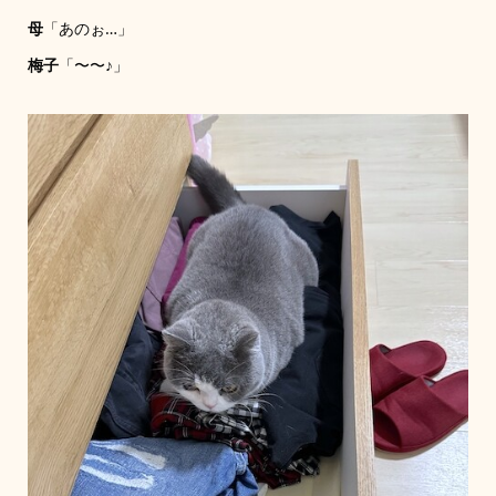
母
「あのぉ…」
梅子
「〜〜♪」