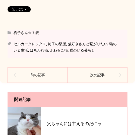
梅子さん☆７歳
セルカークレックス
,
梅子の部屋
,
猫好きさんと繋がりたい
,
猫の
いる生活
,
はちわれ猫
,
ふわもこ猫
,
猫のいる暮らし
関連記事
父ちゃんには甘えるのだにゃ