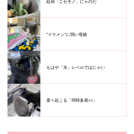
結局「ニセモノ」にゃのだ
“イケメン”に弱い母娘
もはや「水」レベルではにゃい
度々起こる「同時多発○○」