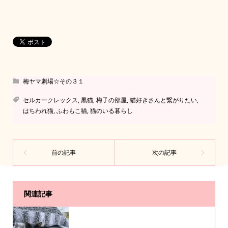
梅ヤマ劇場☆その３１
セルカークレックス
,
黒猫
,
梅子の部屋
,
猫好きさんと繋がりたい
,
はちわれ猫
,
ふわもこ猫
,
猫のいる暮らし
関連記事