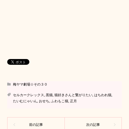
梅ヤマ劇場☆その３０
セルカークレックス
,
黒猫
,
猫好きさんと繋がりたい
,
はちわれ猫
,
たいむにゃいん
,
おせち
,
ふわもこ猫
,
正月