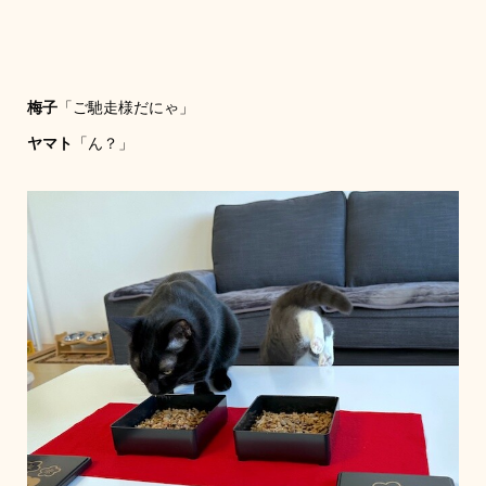
梅子
「ご馳走様だにゃ」
ヤマト
「ん？」