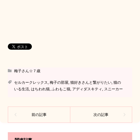
梅子さん☆７歳
セルカークレックス
,
梅子の部屋
,
猫好きさんと繋がりたい
,
猫の
いる生活
,
はちわれ猫
,
ふわもこ猫
,
アディダスキティ
,
スニーカー
関連記事