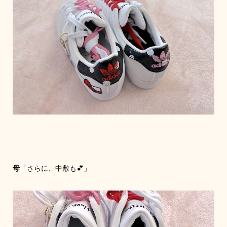
母
「さらに、中敷も💕」