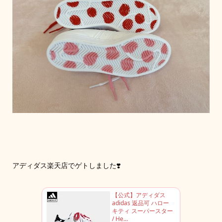
アディダス楽天店でゲトしました❣️
【公式】アディダス
adidas 返品可 ハロー
キティ スーパースター
/ He…