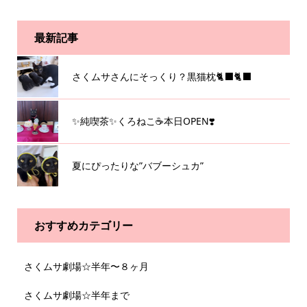
最新記事
さくムサさんにそっくり？黒猫枕🐈‍⬛🐈‍⬛
✨純喫茶✨くろねこ☕️本日OPEN❣️
夏にぴったりな”バブーシュカ”
おすすめカテゴリー
さくムサ劇場☆半年〜８ヶ月
さくムサ劇場☆半年まで