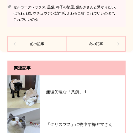
セルカークレックス
,
黒猫
,
梅子の部屋
,
猫好きさんと繋がりたい
,
はちわれ猫
,
ウチュウジン製作所
,
ふわもこ猫
,
これでいいのダ™️
,
これでいいのダ
関連記事
無理矢理な「共演」１
「クリスマス」に物申す梅ヤマさん