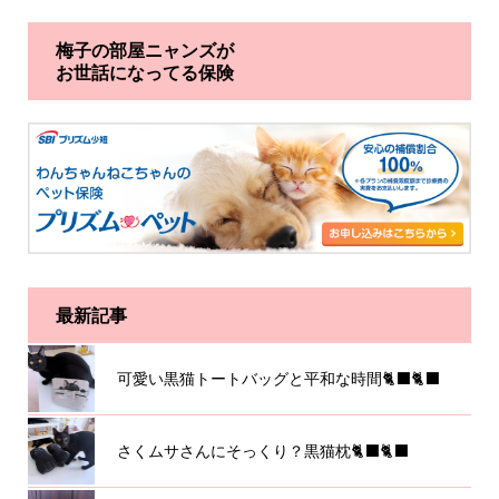
梅子の部屋ニャンズが
お世話になってる保険
最新記事
可愛い黒猫トートバッグと平和な時間🐈‍⬛🐈‍⬛
さくムサさんにそっくり？黒猫枕🐈‍⬛🐈‍⬛