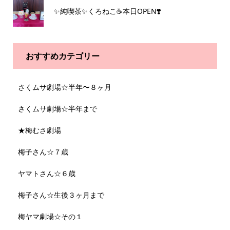
✨純喫茶✨くろねこ☕️本日OPEN❣️
おすすめカテゴリー
さくムサ劇場☆半年〜８ヶ月
さくムサ劇場☆半年まで
★梅むさ劇場
梅子さん☆７歳
ヤマトさん☆６歳
梅子さん☆生後３ヶ月まで
梅ヤマ劇場☆その１