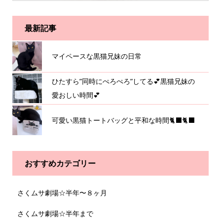
最新記事
マイペースな黒猫兄妹の日常
ひたすら”同時にぺろぺろ”してる💕黒猫兄妹の
愛おしい時間💕
可愛い黒猫トートバッグと平和な時間🐈‍⬛🐈‍⬛
おすすめカテゴリー
さくムサ劇場☆半年〜８ヶ月
さくムサ劇場☆半年まで