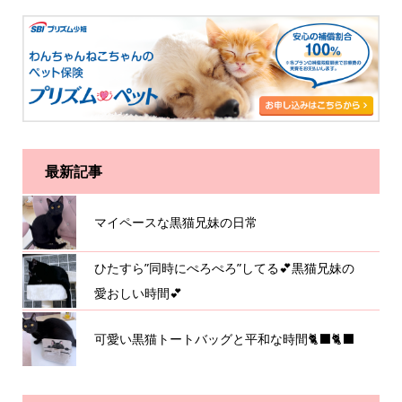
最新記事
マイペースな黒猫兄妹の日常
ひたすら”同時にぺろぺろ”してる💕黒猫兄妹の
愛おしい時間💕
可愛い黒猫トートバッグと平和な時間🐈‍⬛🐈‍⬛