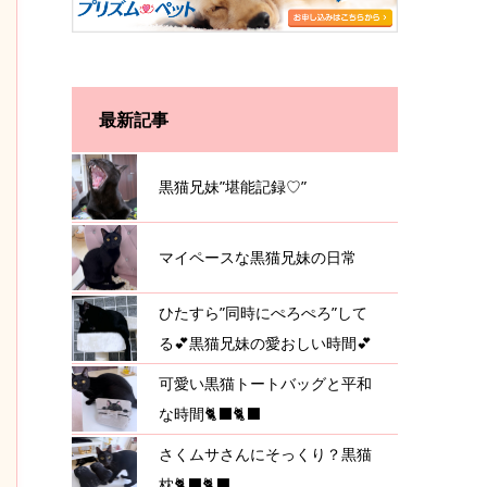
最新記事
黒猫兄妹”堪能記録♡”
マイペースな黒猫兄妹の日常
ひたすら”同時にぺろぺろ”して
る💕黒猫兄妹の愛おしい時間💕
可愛い黒猫トートバッグと平和
な時間🐈‍⬛🐈‍⬛
さくムサさんにそっくり？黒猫
枕🐈‍⬛🐈‍⬛