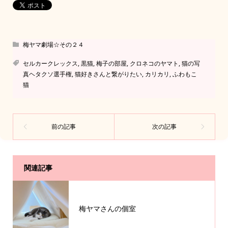
梅ヤマ劇場☆その２４
セルカークレックス
,
黒猫
,
梅子の部屋
,
クロネコのヤマト
,
猫の写
真ヘタクソ選手権
,
猫好きさんと繋がりたい
,
カリカリ
,
ふわもこ
猫
関連記事
梅ヤマさんの個室