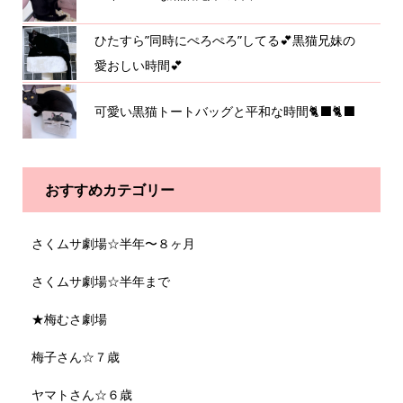
ひたすら”同時にぺろぺろ”してる💕黒猫兄妹の
愛おしい時間💕
可愛い黒猫トートバッグと平和な時間🐈‍⬛🐈‍⬛
おすすめカテゴリー
さくムサ劇場☆半年〜８ヶ月
さくムサ劇場☆半年まで
★梅むさ劇場
梅子さん☆７歳
ヤマトさん☆６歳