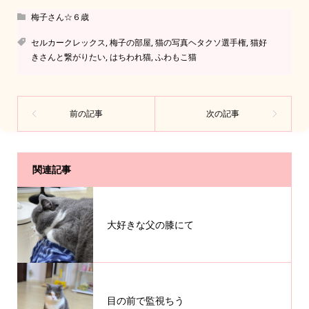
梅子さん☆６歳
セルカークレックス
,
梅子の部屋
,
猫の写真ヘタクソ選手権
,
猫好
きさんと繋がりたい
,
はちわれ猫
,
ふわもこ猫
関連記事
大好きな父の膝にて
目の前で監視ちう