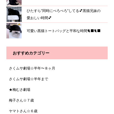
ひたすら”同時にぺろぺろ”してる💕黒猫兄妹の
愛おしい時間💕
可愛い黒猫トートバッグと平和な時間🐈‍⬛🐈‍⬛
おすすめカテゴリー
さくムサ劇場☆半年〜８ヶ月
さくムサ劇場☆半年まで
★梅むさ劇場
梅子さん☆７歳
ヤマトさん☆６歳