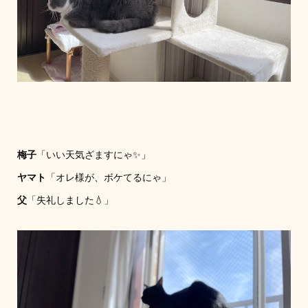
梅子
「いい天気ざますにゃ✨」
ヤマト
「オレ様が、ボケてるにゃ」
父
「失礼しました💧」