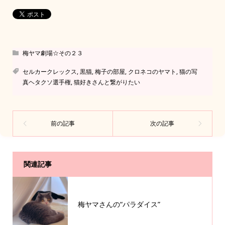
梅ヤマ劇場☆その２３
セルカークレックス
,
黒猫
,
梅子の部屋
,
クロネコのヤマト
,
猫の写
真ヘタクソ選手権
,
猫好きさんと繋がりたい
関連記事
梅ヤマさんの“パラダイス”