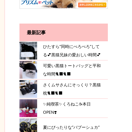
最新記事
ひたすら”同時にぺろぺろ”して
る💕黒猫兄妹の愛おしい時間💕
可愛い黒猫トートバッグと平和
な時間🐈‍⬛🐈‍⬛
さくムサさんにそっくり？黒猫
枕🐈‍⬛🐈‍⬛
✨純喫茶✨くろねこ☕️本日
OPEN❣️
夏にぴったりな”バブーシュカ”